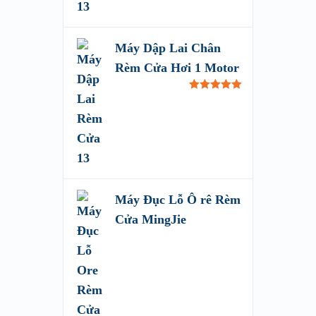
Máy Dập Lai Chân
Rèm Cửa Hơi 1 Motor
Rated
5.00
out of 5
Máy Đục Lỗ Ô rê Rèm
Cửa MingJie