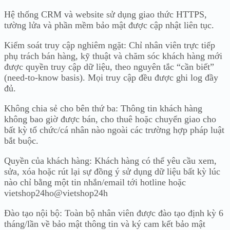
Hệ thống CRM và website sử dụng giao thức HTTPS,
tường lửa và phần mềm bảo mật được cập nhật liên tục.
Kiểm soát truy cập nghiêm ngặt: Chỉ nhân viên trực tiếp
phụ trách bán hàng, kỹ thuật và chăm sóc khách hàng mới
được quyền truy cập dữ liệu, theo nguyên tắc “cần biết”
(need-to-know basis). Mọi truy cập đều được ghi log đầy
đủ.
Không chia sẻ cho bên thứ ba: Thông tin khách hàng
không bao giờ được bán, cho thuê hoặc chuyển giao cho
bất kỳ tổ chức/cá nhân nào ngoài các trường hợp pháp luật
bắt buộc.
Quyền của khách hàng: Khách hàng có thể yêu cầu xem,
sửa, xóa hoặc rút lại sự đồng ý sử dụng dữ liệu bất kỳ lúc
nào chỉ bằng một tin nhắn/email tới hotline hoặc
vietshop24ho@vietshop24h
Đào tạo nội bộ: Toàn bộ nhân viên được đào tạo định kỳ 6
tháng/lần về bảo mật thông tin và ký cam kết bảo mật