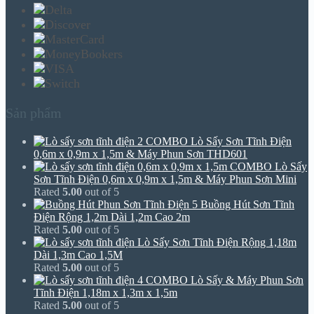
Sản phẩm
COMBO Lò Sấy Sơn Tĩnh Điện
0,6m x 0,9m x 1,5m & Máy Phun Sơn THD601
COMBO Lò Sấy
Sơn Tĩnh Điện 0,6m x 0,9m x 1,5m & Máy Phun Sơn Mini
Rated
5.00
out of 5
Buồng Hút Sơn Tĩnh
Điện Rộng 1,2m Dài 1,2m Cao 2m
Rated
5.00
out of 5
Lò Sấy Sơn Tĩnh Điện Rộng 1,18m
Dài 1,3m Cao 1,5M
Rated
5.00
out of 5
COMBO Lò Sấy & Máy Phun Sơn
Tĩnh Điện 1,18m x 1,3m x 1,5m
Rated
5.00
out of 5