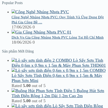
Popular Posts
Công Nghệ Nhúng Nhựa PVC: Quy Trình Và Ứng Dụng Đột
Phá Gia Công Bề …
17/06/2026
0
Dịch Vụ Gia Công Nhúng Nhựa PVC Lỏng Tại Hồ Chí Minh
18/06/2026
0
Sản phẩm Mới Đăng
COMBO Lò Sấy Sơn Tĩnh
Điện 0,6m x 0,9m x 1,5m & Máy Phun Sơn THD601
COMBO
Lò Sấy Sơn Tĩnh Điện 0,6m x 0,9m x 1,5m & Máy
Phun Sơn Mini
Rated
5.00
out of 5
Buồng Hút Sơn
Tĩnh Điện Rộng 1,2m Dài 1,2m Cao 2m
Rated
5.00
out of 5
Lò Sấy Sơn Tĩnh Điện Rộng