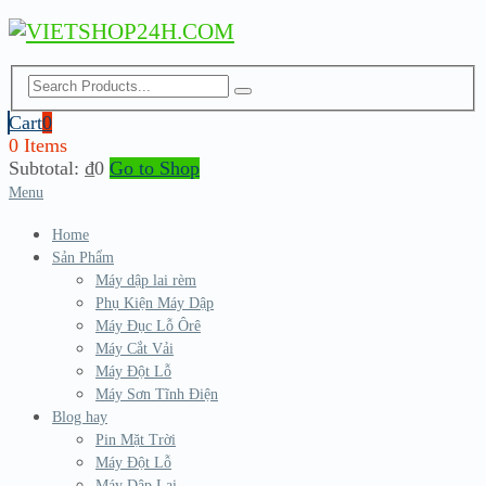
Cart
0
0 Items
Subtotal:
₫
0
Go to Shop
Menu
Home
Sản Phẩm
Máy dập lai rèm
Phụ Kiện Máy Dập
Máy Đục Lỗ Ôrê
Máy Cắt Vải
Máy Đột Lỗ
Máy Sơn Tĩnh Điện
Blog hay
Pin Mặt Trời
Máy Đột Lỗ
Máy Dập Lai