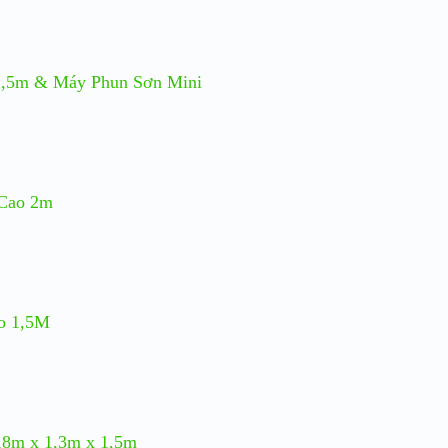
1,5m & Máy Phun Sơn Mini
 Cao 2m
o 1,5M
8m x 1,3m x 1,5m