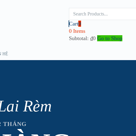
Cart
0
0 Items
Subtotal:
₫
0
Go to Shop
N HỆ
Lai Rèm
2 THÁNG