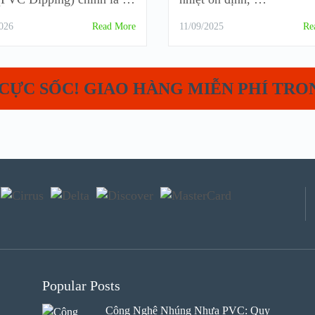
026
Read More
11/09/2025
Re
CỰC SỐC! GIAO HÀNG MIỄN PHÍ TRO
Popular Posts
Công Nghệ Nhúng Nhựa PVC: Quy