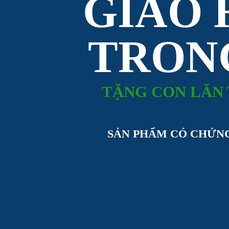
GIAO
TRON
TẶNG CON LĂN 
SẢN PHẨM CÓ CHỨN