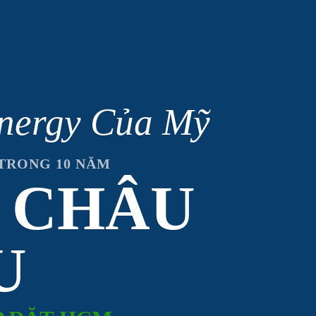
unergy Của Mỹ
 TRONG 10 NĂM
 CHÂU
U