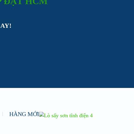
P ĐẶT HCM
AY!
HÀNG MỚI