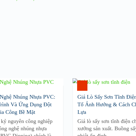
 Nghệ Nhúng Nhựa PVC:
Giá Lò Sấy Sơn Tĩnh Điệ
rình Và Ứng Dụng Đột
Tố Ảnh Hưởng & Cách C
ia Công Bề Mặt
Lựa
 kỷ nguyên công nghiệp
Giá lò sấy sơn tĩnh điện c
công nghệ nhúng nhựa
xưởng sản xuất. Buồng sấ
PVC Dipping) chính là …
nhiệt ổn định, …