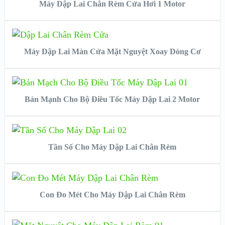
Máy Dập Lai Chân Rèm Cửa Hơi 1 Motor
VIEW DETAILS
READ MORE
Máy Dập Lai Màn Cửa Mặt Nguyệt Xoay Dòng Cơ
VIEW DETAILS
READ MORE
Bản Mạnh Cho Bộ Điều Tốc Máy Dập Lai 2 Motor
VIEW DETAILS
READ MORE
Tần Số Cho Máy Dập Lai Chân Rèm
VIEW DETAILS
READ MORE
Con Đo Mét Cho Máy Dập Lai Chân Rèm
VIEW DETAILS
READ MORE