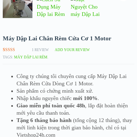
Máy Dập Lai Chân Rèm Cửa Cơ 1 Motor
1
REVIEW
ADD YOUR REVIEW
RATED
1
5.00
TAGS:
MÁY DẬP LAI RÈM
.
OUT OF 5
BASED ON
CUSTOMER
RATING
Công ty chúng tôi chuyên cung cấp Máy Dập Lai
Chân Rèm Cửa Dòng Cơ 1 Motor.
Sản phẩm có chứng minh xuất xứ.
Nhập khẩu nguyên chiếc
mới 100%
.
Giao miễn phí toàn quốc 48h
, lắp đặt hoàn thiện
mới yêu cầu thanh toán.
Tặng 6 tháng bảo hành
(tổng cộng 12 tháng), thay
mới linh kiện trong thời gian bảo hành, chỉ có tại
Vietshop24h.com