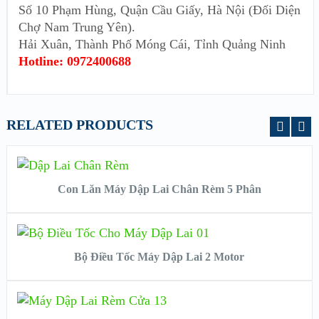
Số 10 Phạm Hùng, Quận Cầu Giấy, Hà Nội (Đối Diện
Chợ Nam Trung Yên).
Hải Xuân, Thành Phố Móng Cái, Tỉnh Quảng Ninh
Hotline: 0972400688
RELATED PRODUCTS
VIEW DETAILS
READ MORE
Con Lăn Máy Dập Lai Chân Rèm 5 Phân
VIEW DETAILS
READ MORE
Bộ Điều Tốc Máy Dập Lai 2 Motor
VIEW DETAILS
READ MORE