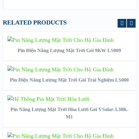
RELATED PRODUCTS
VIEW DETAILS
READ MORE
Pin Điện Năng Lượng Mặt Trời Gói 9KW LS009
VIEW DETAILS
READ MORE
Pin Điện Năng Lượng Mặt Trời Gói Trải Nghiệm LS000
VIEW DETAILS
READ MORE
Pin Năng Lượng Mặt Trời Hòa Lưới Gói VSolar-3.30K-
M1
VIEW DETAILS
READ MORE