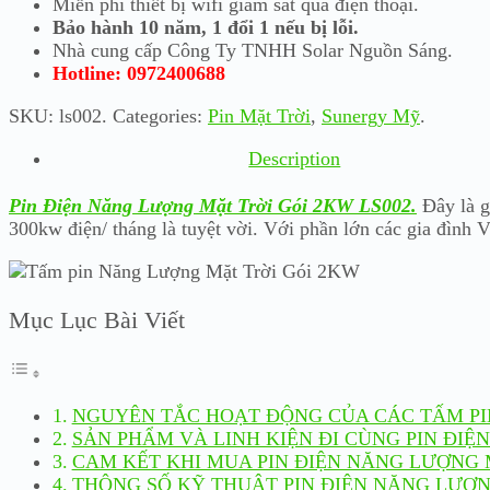
Miễn phí thiết bị wifi giám sát qua điện thoại.
Bảo hành 10 năm, 1 đổi 1 nếu bị lỗi.
Nhà cung cấp Công Ty TNHH Solar Nguồn Sáng.
Hotline: 0972400688
SKU:
ls002
.
Categories:
Pin Mặt Trời
,
Sunergy Mỹ
.
Description
Pin Điện Năng Lượng Mặt Trời Gói 2KW LS002.
Đây là gó
300kw điện/ tháng là tuyệt vời. Với phần lớn các gia đình V
Mục Lục Bài Viết
NGUYÊN TẮC HOẠT ĐỘNG CỦA CÁC TẤM PI
SẢN PHẨM VÀ LINH KIỆN ĐI CÙNG PIN ĐIỆ
CAM KẾT KHI MUA PIN ĐIỆN NĂNG LƯỢNG 
THÔNG SỐ KỸ THUẬT PIN ĐIỆN NĂNG LƯỢN