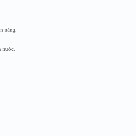
ện năng.
à nước.