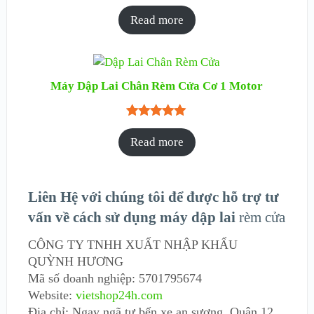
Rated
1
5.00
Read more
out of 5
based on
customer
rating
Máy Dập Lai Chân Rèm Cửa Cơ 1 Motor
Rated
1
5.00
Read more
out of 5
based on
customer
Liên Hệ với chúng tôi để được hỗ trợ tư
rating
vấn về cách sử dụng máy dập lai
rèm cửa
CÔNG TY TNHH XUẤT NHẬP KHẨU
QUỲNH HƯƠNG
Mã số doanh nghiệp: 5701795674
Website:
vietshop24h.com
Địa chỉ: Ngay ngã tư bến xe an sương, Quận 12,