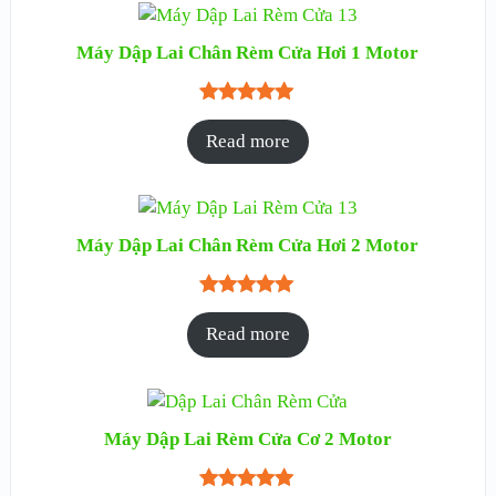
Máy Dập Lai Chân Rèm Cửa Hơi 1 Motor
Rated
1
5.00
Read more
out of 5
based on
customer
rating
Máy Dập Lai Chân Rèm Cửa Hơi 2 Motor
Rated
1
5.00
Read more
out of 5
based on
customer
rating
Máy Dập Lai Rèm Cửa Cơ 2 Motor