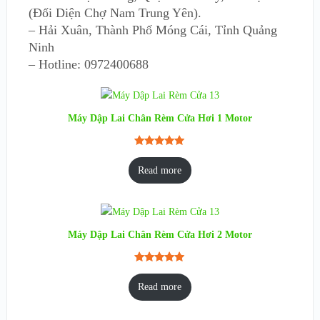
(Đối Diện Chợ Nam Trung Yên).
– Hải Xuân, Thành Phố Móng Cái, Tỉnh Quảng
Ninh
– Hotline: 0972400688
Máy Dập Lai Chân Rèm Cửa Hơi 1 Motor
Rated
1
5.00
out of 5
Read more
based on
customer
rating
Máy Dập Lai Chân Rèm Cửa Hơi 2 Motor
Rated
1
5.00
out of 5
Read more
based on
customer