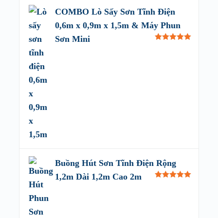
COMBO Lò Sấy Sơn Tĩnh Điện
0,6m x 0,9m x 1,5m & Máy Phun
Sơn Mini
Rated
5.00
out of 5
Buồng Hút Sơn Tĩnh Điện Rộng
1,2m Dài 1,2m Cao 2m
Rated
5.00
out of 5