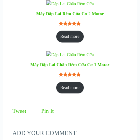
rating
Máy Dập Lai Rèm Cửa Cơ 2 Motor
Rated
1
5.00
out of 5
Read more
based on
customer
rating
Máy Dập Lai Chân Rèm Cửa Cơ 1 Motor
Rated
1
5.00
out of 5
Read more
based on
customer
rating
Tweet
Pin It
ADD YOUR COMMENT